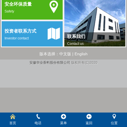
安全环保质量
Safety
投资者联系方式
联系我们
Investor contact
Contact us
版本选择：
中文版
|
English
安徽华业香料股份有限公司
版权所有(C)2020
首页
电话
菜单
返回
位置