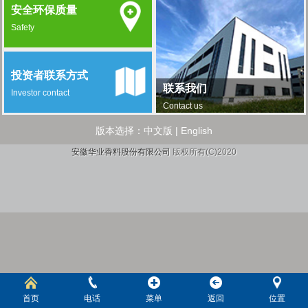
安全环保质量
Safety
投资者联系方式
联系我们
Investor contact
Contact us
版本选择：
中文版
|
English
安徽华业香料股份有限公司
版权所有(C)2020
首页
电话
菜单
返回
位置