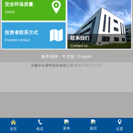
安全环保质量
Safety
投资者联系方式
联系我们
Investor contact
Contact us
版本选择：
中文版
|
English
安徽华业香料股份有限公司
版权所有(C)2020
菜单
返回
首页
电话
位置