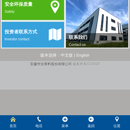
安全环保质量
Safety
投资者联系方式
联系我们
Investor contact
Contact us
版本选择：
中文版
|
English
安徽华业香料股份有限公司
版权所有(C)2020
首页
电话
菜单
返回
位置