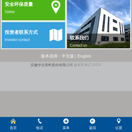
安全环保质量
Safety
投资者联系方式
联系我们
Investor contact
Contact us
版本选择：
中文版
|
English
安徽华业香料股份有限公司
版权所有(C)2020
首页
电话
菜单
返回
位置