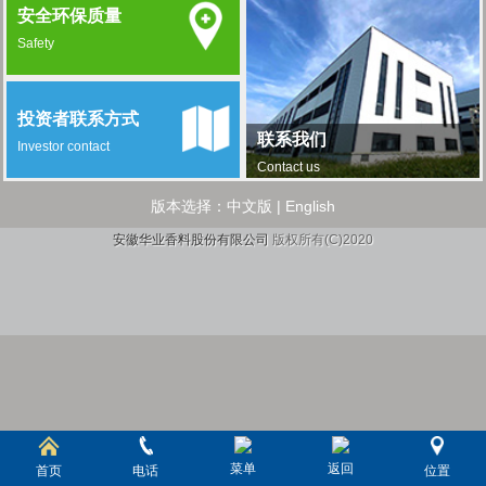
安全环保质量
Safety
投资者联系方式
联系我们
Investor contact
Contact us
版本选择：
中文版
|
English
安徽华业香料股份有限公司
版权所有(C)2020
菜单
返回
首页
电话
位置