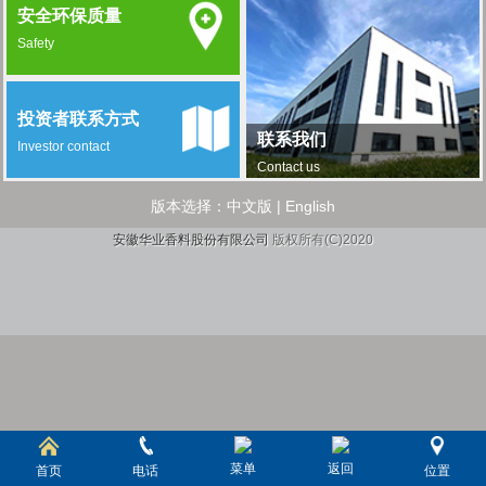
安全环保质量
Safety
投资者联系方式
联系我们
Investor contact
Contact us
版本选择：
中文版
|
English
安徽华业香料股份有限公司
版权所有(C)2020
菜单
返回
首页
电话
位置