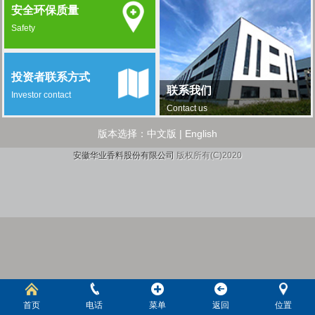
安全环保质量
Safety
投资者联系方式
联系我们
Investor contact
Contact us
版本选择：
中文版
|
English
安徽华业香料股份有限公司
版权所有(C)2020
首页
电话
菜单
返回
位置