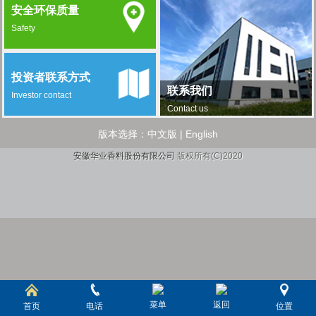
安全环保质量
Safety
投资者联系方式
联系我们
Investor contact
Contact us
版本选择：
中文版
|
English
安徽华业香料股份有限公司
版权所有(C)2020
菜单
返回
首页
电话
位置