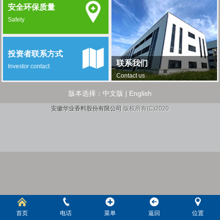
安全环保质量
Safety
投资者联系方式
联系我们
Investor contact
Contact us
版本选择：
中文版
|
English
安徽华业香料股份有限公司
版权所有(C)2020
首页
电话
菜单
返回
位置