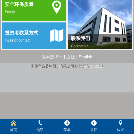
安全环保质量
Safety
投资者联系方式
联系我们
Investor contact
Contact us
版本选择：
中文版
|
English
安徽华业香料股份有限公司
版权所有(C)2020
首页
电话
菜单
返回
位置