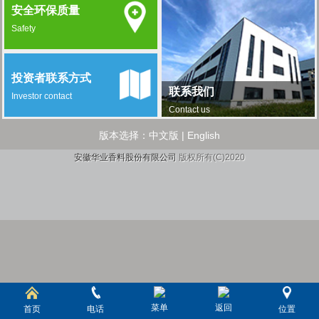
安全环保质量
Safety
投资者联系方式
联系我们
Investor contact
Contact us
版本选择：
中文版
|
English
安徽华业香料股份有限公司
版权所有(C)2020
菜单
返回
首页
电话
位置