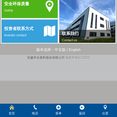
安全环保质量
Safety
投资者联系方式
联系我们
Investor contact
Contact us
版本选择：
中文版
|
English
安徽华业香料股份有限公司
版权所有(C)2020
首页
电话
菜单
返回
位置