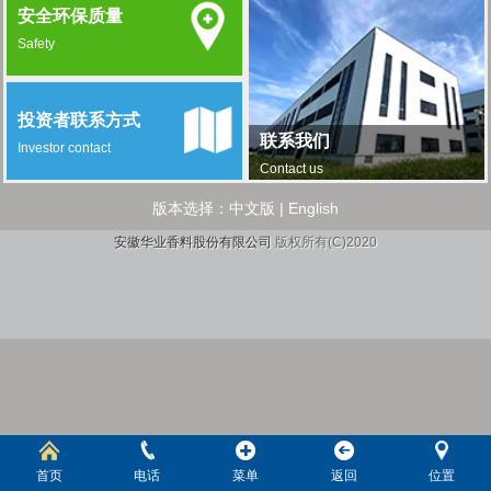
安全环保质量
Safety
投资者联系方式
联系我们
Investor contact
Contact us
版本选择：
中文版
|
English
安徽华业香料股份有限公司
版权所有(C)2020
首页
电话
菜单
返回
位置