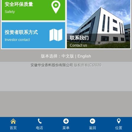
安全环保质量
Safety
投资者联系方式
联系我们
Investor contact
Contact us
版本选择：
中文版
|
English
安徽华业香料股份有限公司
版权所有(C)2020
首页
电话
菜单
返回
位置