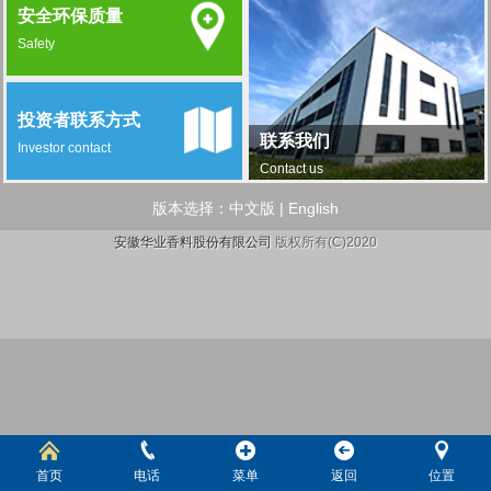
安全环保质量
Safety
投资者联系方式
联系我们
Investor contact
Contact us
版本选择：
中文版
|
English
安徽华业香料股份有限公司
版权所有(C)2020
首页
电话
菜单
返回
位置