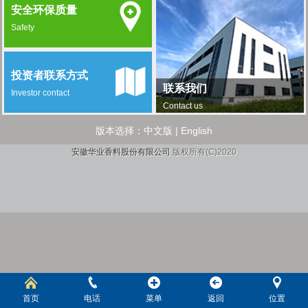
安全环保质量
Safety
投资者联系方式
联系我们
Investor contact
Contact us
版本选择：
中文版
|
English
安徽华业香料股份有限公司
版权所有(C)2020
首页
电话
菜单
返回
位置